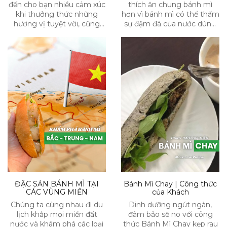
đến cho bạn nhiều cảm xúc
thích ăn chung bánh mì
khi thưởng thức những
hơn vì bánh mì có thể thấm
hương vị tuyệt vời, cũng
sự đậm đà của nước dùng
như sự tự do trong sáng
và gia tăng vị giác cho món
tạo. Việc nấu ăn tại chính
ăn.
căn bếp của mình sẽ giúp
bạn thư giãn hoàn toàn và
hưởng thụ trọn vẹn từng
giai đoạn nấu nướng.
ĐẶC SẢN BÁNH MÌ TẠI
Bánh Mì Chay | Công thức
CÁC VÙNG MIỀN
của Khách
Chúng ta cùng nhau đi du
Dinh dưỡng ngút ngàn,
lịch khắp mọi miền đất
đảm bảo sẽ no với công
nước và khám phá các loại
thức Bánh Mì Chay kẹp rau