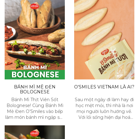
BÁNH MÌ MÈ ĐEN
O'SMILES VIETNAM LÀ AI?
BOLOGNESE
Bánh Mì Thịt Viên Sốt
Sau một ngày đi làm hay đi
Bolognese! Cùng Bánh Mì
học mệt mỏi, thì nhà là nơi
Mè Đen O’Smiles vào bếp
mọi người luôn hướng về.
làm món bánh mì ngập sốt
Với lối sống hiện đại hoá
này. Vừa bắt mắt lại còn
hiện nay, thì mọi người có
siêu ngon và bổ dưỡng đãi
xu hướng tìm tới những giải
gia đình!
pháp như mua những món