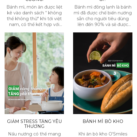
Bánh mì, món ăn được liệt
Bánh mì đông lạnh là bánh
kê vào danh sách “ không
mì đã được chế biến nướng
thể không thử" khi tới việt
sẵn cho người tiêu dùng
nam, có thể kết hợp với
lên đến 90% và sẽ được
mọi thử cũng như thưởng
bảo quản ở nhiệt độ - 18°C
thức cùng bất cứ món gì.
trong ngăn đá tủ lạnh. Khi
Vậy điều gì tạo nên thương
bạn muốn thưởng thức
hiệu và độ “ngon khó
một ổ bánh mì nóng hổi,
cưỡng” đến vậy?
chỉ cần rã đông bánh mì từ
ngăn đá tủ lạnh từ 5 PHÚT
và nướng lại thêm 5 PHÚT.
GIẢM STRESS TĂNG YÊU
BÁNH MÌ BÒ KHO
THƯƠNG
Nấu nướng có thể mang
Khi ăn bò kho O'Smiles