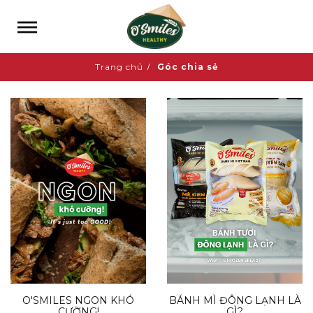
Trang chủ
Góc chia sẻ
O'SMILES NGON KHÓ
BÁNH MÌ ĐÔNG LẠNH LÀ
CƯỠNG!
GÌ?