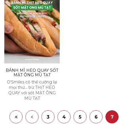
ăn đã được chế biến sẵn
thông qua giao hàng
nhanh hoặc ra quán ăn.
Cũng vì vậy, niềm vui trong
nấu ăn cùng người thân và
bạn bè sau một ngày mệt
nhọc đã dần bị lãng quên.
BÁNH MÌ HEO QUAY SỐT
MẬT ÔNG MÙ TẠT
O'Smiles có thể cưỡng lại
mọi thứ... trừ THỊT HEO
QUAY với sốt MẬT ÔNG
MÙ TẠT
3
4
5
6
7