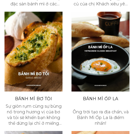
đặc sản bánh mì ở các
củ của chị Khách xiêu yêu
vùng miền Việt Nam có gì
chia sẻ!
hấp dẫn nhé!
BÁNH MÌ BƠ TỎI
BÁNH MÌ ỐP LA
Sự giòn rụm cùng sự bùng
nổ trong hương vị của bơ
Ông trời tạo ra địa chấn, và
và tỏi sẽ khiến bạn không
Bánh Mì Ốp La là điểm
thể dừng lại chỉ ở miếng
nhấn!
bánh đầu tiên!