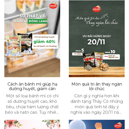
Cách ăn bánh mì giúp hạ
Món quà tri ân thay ngàn
đường huyết, giảm cân
lời chúc
Một số loại bánh mì có chỉ
Còn gì ý nghĩa hơn khi
số đường huyết cao, khó
dành tặng Thầy Cô những
tiêu, chứa hàm lượng chất
món quà tinh tế đầy ý
béo và natri cao. Tuy nhiên,
nghĩa vào ngày 20/11 năm
các nghiên cứu đã phát
nay
hiện ra rằng, nếu chúng ta
đông lạnh bánh mì thì chỉ