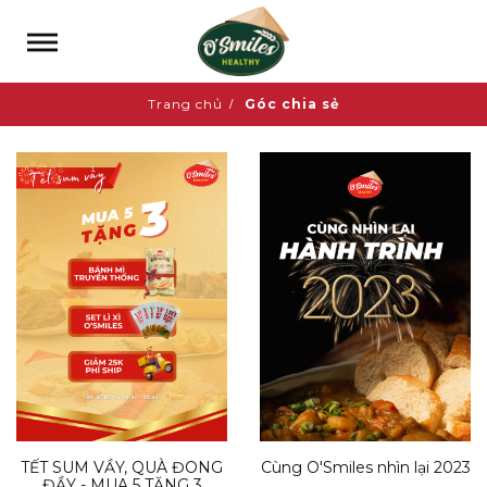
Trang chủ
Góc chia sẻ
TẾT SUM VẦY, QUÀ ĐONG
Cùng O'Smiles nhìn lại 2023
ĐẦY - MUA 5 TẶNG 3