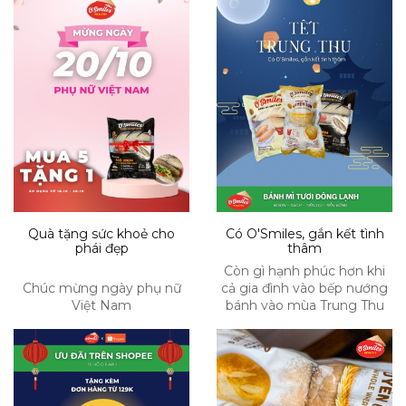
số đường huyết có thể
giảm, giúp giảm sự hấp thụ
calo, giảm cân hiệu quả.
Quà tặng sức khoẻ cho
Có O'Smiles, gắn kết tình
phái đẹp
thâm
Còn gì hạnh phúc hơn khi
Chúc mừng ngày phụ nữ
cả gia đình vào bếp nướng
Việt Nam
bánh vào mùa Trung Thu