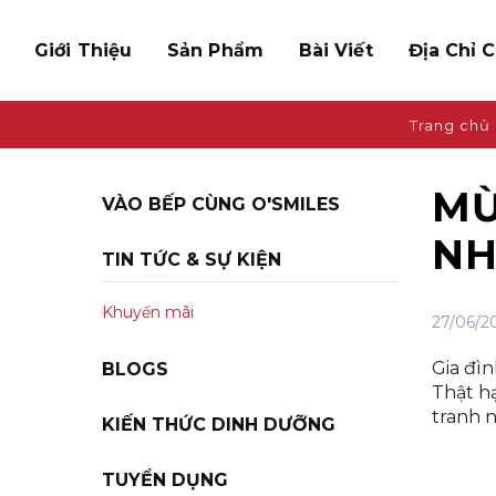
Giới Thiệu
Sản Phẩm
Bài Viết
Địa Chỉ 
Trang chủ
MỪ
VÀO BẾP CÙNG O'SMILES
NH
TIN TỨC & SỰ KIỆN
Khuyến mãi
27/06/2
Gia đìn
BLOGS
Thật hạ
tranh 
KIẾN THỨC DINH DƯỠNG
TUYỂN DỤNG