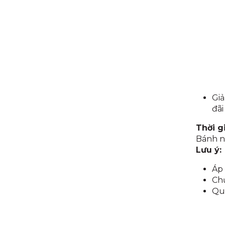
Gi
đãi
Thời g
Bánh ng
Lưu ý:
Áp 
Chư
Quà