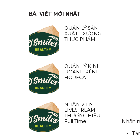
BÀI VIẾT MỚI NHẤT
QUẢN LÝ SẢN
XUẤT – XƯỞNG
THỰC PHẨM
QUẢN LÝ KINH
DOANH KÊNH
HORECA
NHÂN VIÊN
LIVESTREAM
THƯƠNG HIỆU –
Full Time
Nhân ng
Tặ