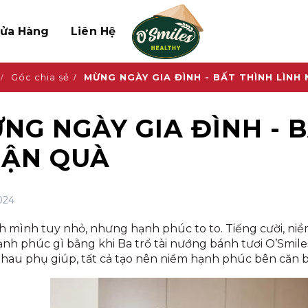
Cửa Hàng
Liên Hệ
Góc chia sẻ
MỪNG NGÀY GIA ĐÌNH - BẤT THÌNH LÌNH
NG NGÀY GIA ĐÌNH - B
ẬN QUÀ
024
h mình tuy nhỏ, nhưng hạnh phúc to to. Tiếng cười, niề
nh phúc gì bằng khi Ba trổ tài nướng bánh tươi O’Smiles
nhau phụ giúp, tất cả tạo nên niềm hạnh phúc bên căn 