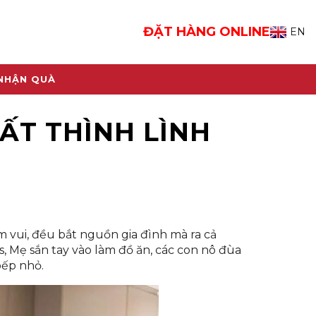
ĐẶT HÀNG ONLINE
EN
 NHẬN QUÀ
ẤT THÌNH LÌNH
m vui, đều bắt nguồn gia đình mà ra cả
, Mẹ sắn tay vào làm đồ ăn, các con nô đùa
bếp nhỏ.